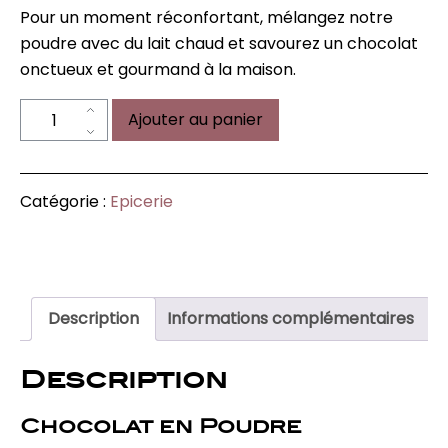
Pour un moment réconfortant, mélangez notre
poudre avec du lait chaud et savourez un chocolat
onctueux et gourmand à la maison.
quantité
Ajouter au panier
de
Chocolat
en
Catégorie :
Epicerie
Poudre
Description
Informations complémentaires
Description
Chocolat en Poudre