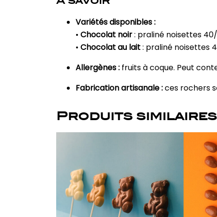
À savoir
Variétés disponibles :
•
Chocolat noir
: praliné noisettes 4
•
Chocolat au lait
: praliné noisettes
Allergènes :
fruits à coque. Peut cont
Fabrication artisanale :
ces rochers so
Produits similaires
Ce
produit
a
plusieurs
variations.
Les
options