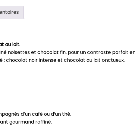
entaires
 au lait.
liné noisettes et chocolat fin, pour un contraste parfait 
é : chocolat noir intense et chocolat au lait onctueux.
n
pagnés d’un café ou d’un thé.
stant gourmand raffiné.