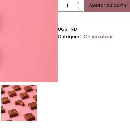
quantité
Ajouter au panier
de
Rochers
praliné
UGS :
ND
Catégorie :
Chocolaterie