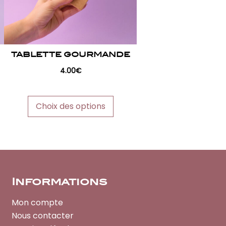
peuvent
être
choisies
sur
TABLETTE GOURMANDE
la
4.00
€
page
du
produit
Choix des options
Informations
Mon compte
Nous contacter