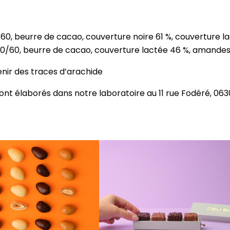
0/60, beurre de cacao, couverture noire 61 %, couverture
 40/60, beurre de cacao, couverture lactée 46 %, amande
enir des traces d’arachide
nt élaborés dans notre laboratoire au 11 rue Fodéré, 063
Ce
produit
a
plusieurs
variations.
Les
options