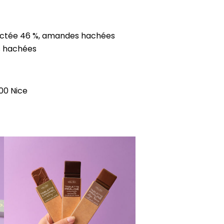
 lactée 46 %, amandes hachées
s hachées
00 Nice
Ce
produit
a
plusieurs
variations.
Les
options