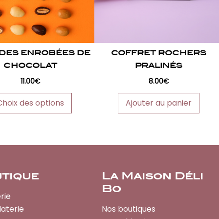
peuvent
être
choisies
sur
DES ENROBÉES DE
COFFRET ROCHERS
la
CHOCOLAT
PRALINÉS
page
11.00
€
8.00
€
du
produit
Choix des options
Ajouter au panier
tique
La Maison Déli
Bo
rie
aterie
Nos boutiques