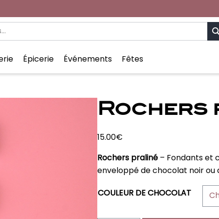
Re
erie
Épicerie
Événements
Fêtes
Rochers 
15.00
€
Rochers praliné
– Fondants et c
enveloppé de chocolat noir ou au 
COULEUR DE CHOCOLAT
Ch