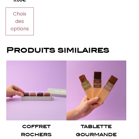
11.00
€
choisies
sur
Choix
la
des
page
options
du
produit
Produits similaires
Ce
produit
a
plusieurs
variations.
Les
options
peuvent
COFFRET
TABLETTE
être
ROCHERS
GOURMANDE
choisies