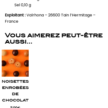
Sel 0,10 g
Exploitant :
Valrhona – 26600 Tain l’Hermitage –
France
Vous aimerez peut-être
aussi…
Ce
produit
a
plusieurs
variations.
NOISETTES
Les
ENROBÉES
options
DE
peuvent
CHOCOLAT
être