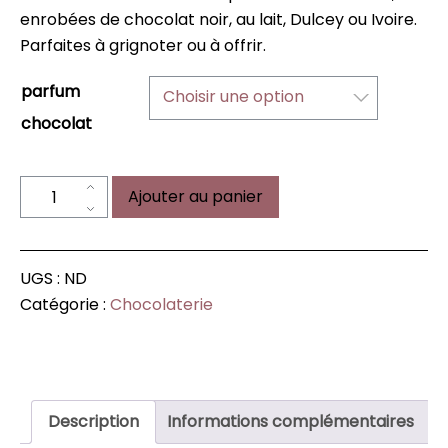
enrobées de chocolat noir, au lait, Dulcey ou Ivoire.
Parfaites à grignoter ou à offrir.
parfum
Choisir une option
chocolat
quantité
Ajouter au panier
de
Amandes
enrobées
UGS :
ND
de
Catégorie :
Chocolaterie
chocolat
Description
Informations complémentaires