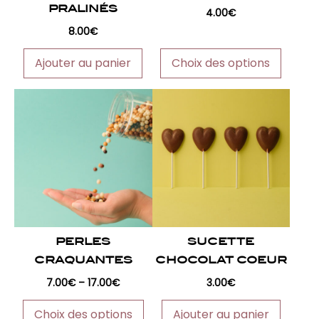
PRALINÉS
sur
4.00
€
la
8.00
€
page
Ajouter au panier
Choix des options
du
produit
Ce
produit
a
plusieurs
variations.
Les
options
peuvent
PERLES
SUCETTE
être
CRAQUANTES
CHOCOLAT COEUR
choisies
sur
7.00
€
–
17.00
€
3.00
€
la
Choix des options
Ajouter au panier